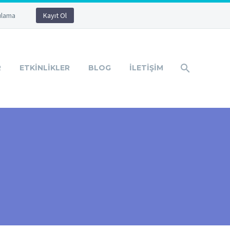
ulama
Kayıt Ol
R
ETKINLIKLER
BLOG
İLETIŞIM