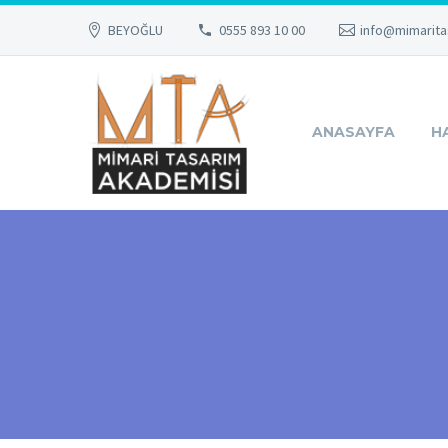
BEYOĞLU
0555 893 10 00
info@mimarita
ANASAYFA
H