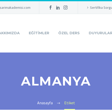
sarimakademisi.com
Sertifika Sorg
AKKIMIZDA
EĞITIMLER
ÖZEL DERS
DUYURULA
ALMANYA
Anasayfa
Etiket