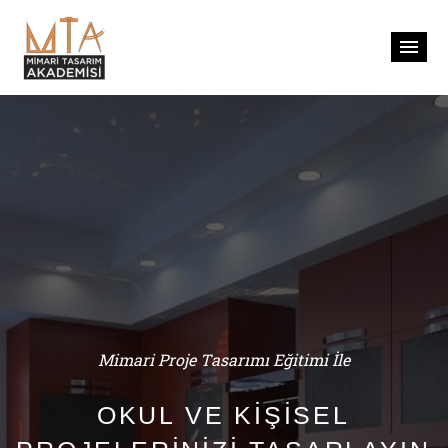
M
i
m
a
r
i
P
r
o
j
e
T
a
s
a
r
ı
m
ı
E
ğ
i
t
i
m
i
İ
l
e
OKUL VE KİŞİSEL