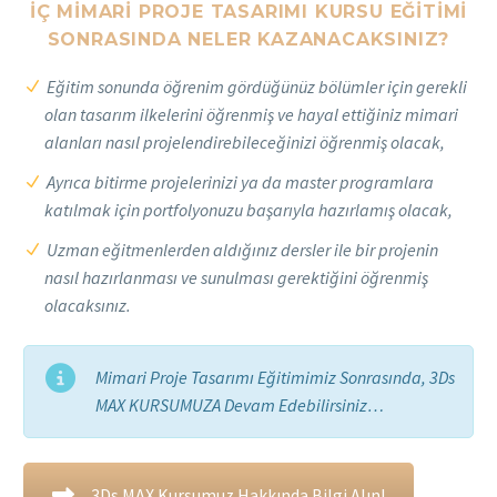
İÇ MIMARI PROJE TASARIMI KURSU EĞITIMI
SONRASINDA NELER KAZANACAKSINIZ?
Eğitim sonunda öğrenim gördüğünüz bölümler için gerekli
olan tasarım ilkelerini öğrenmiş ve hayal ettiğiniz mimari
alanları nasıl projelendirebileceğinizi öğrenmiş olacak,
Ayrıca bitirme projelerinizi ya da master programlara
katılmak için portfolyonuzu başarıyla hazırlamış olacak,
Uzman eğitmenlerden aldığınız dersler ile bir projenin
nasıl hazırlanması ve sunulması gerektiğini öğrenmiş
olacaksınız.
Mimari Proje Tasarımı Eğitimimiz Sonrasında, 3Ds
MAX KURSUMUZA Devam Edebilirsiniz…
3Ds MAX Kursumuz Hakkında Bilgi Alın!