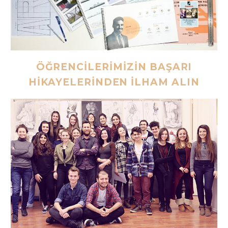
ÖĞRENCİLERİMİZİN BAŞARI
HİKAYELERİNDEN İLHAM ALIN