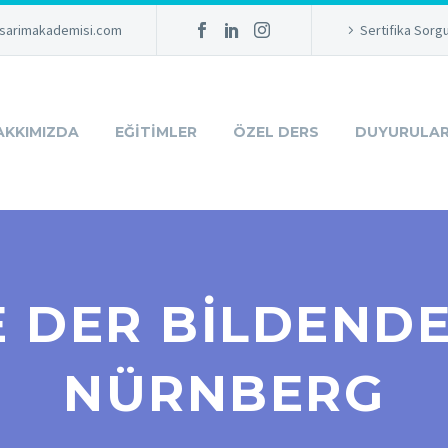
sarimakademisi.com
Sertifika Sorg
AKKIMIZDA
EĞITIMLER
ÖZEL DERS
DUYURULA
 DER BILDEND
NÜRNBERG