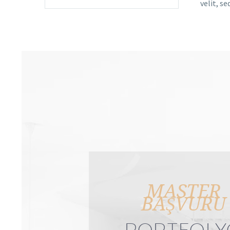
velit, s
MASTER
BAŞVURU
PORTFOLY