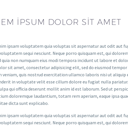
EM IPSUM DOLOR SIT AMET
m ipsam voluptatem quia voluptas sit aspernatur aut odit aut fug
voluptatem sequi nesciunt. Neque porro quisquam est, qui dolorem 
ed quia non numquam eius modi tempora incidunt ut labore et do
lor sit amet, consectetur adipisicing elit, sed do eiusmod tempor
 veniam, quis nostrud exercitation ullamco laboris nisi ut aliquip
derit in voluptate velit esse cillum dolore eu fugiat nulla pariatu
culpa qui officia deserunt mollit anim id est laborum. Sed ut persp
ium doloremque laudantium, totam rem aperiam, eaque ipsa quae ab
itae dicta sunt explicabo.
m ipsam voluptatem quia voluptas sit aspernatur aut odit aut fug
voluptatem sequi nesciunt. Neque porro quisquam est, qui dolorem 