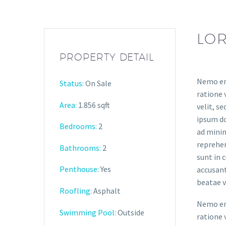
LOR
PROPERTY DETAIL
Nemo eni
Status:
On Sale
ratione 
Area:
1.856 sqft
velit, s
ipsum do
Bedrooms:
2
ad minim
reprehen
Bathrooms
:
2
sunt in 
Penthouse:
Yes
accusant
beatae v
Roofling:
Asphalt
Nemo eni
Swimming Pool:
Outside
ratione 