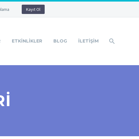
ulama
Kayıt Ol
R
ETKINLIKLER
BLOG
İLETIŞIM
RI