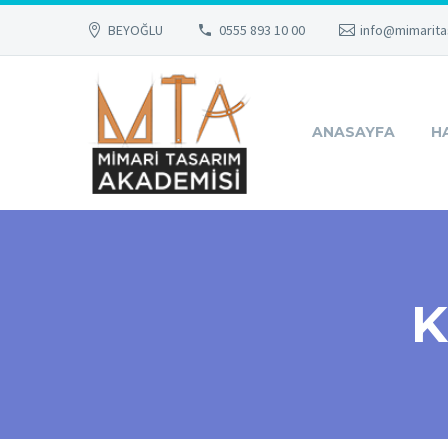
BEYOĞLU
0555 893 10 00
info@mimarita
ANASAYFA
H
K