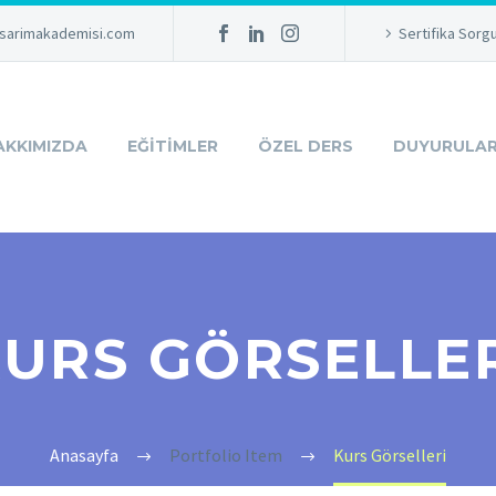
sarimakademisi.com
Sertifika Sorg
AKKIMIZDA
EĞITIMLER
ÖZEL DERS
DUYURULA
URS GÖRSELLE
Anasayfa
Portfolio Item
Kurs Görselleri