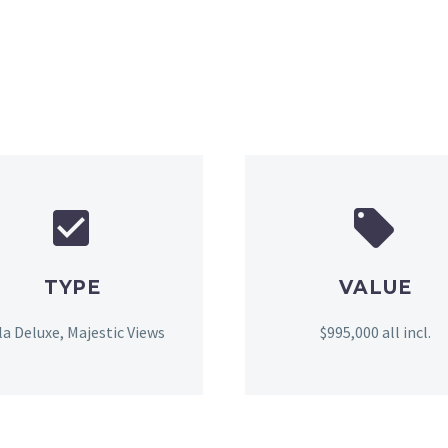




TYPE
VALUE
lla Deluxe, Majestic Views
$995,000 all incl.