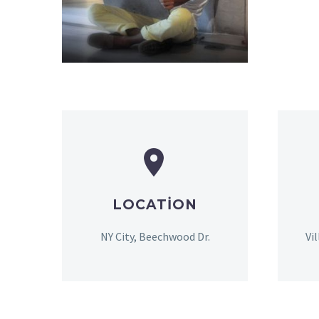


LOCATION
NY City, Beechwood Dr.
Vi