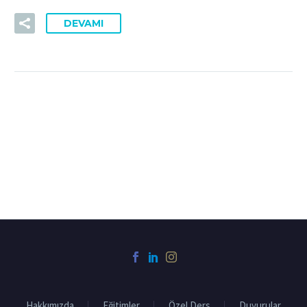
DEVAMI
Hakkımızda
Eğitimler
Özel Ders
Duyurular