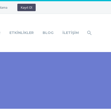
ulama
Kayıt Ol
R
ETKINLIKLER
BLOG
İLETIŞIM