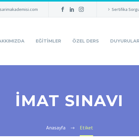
sarimakademisi.com
Sertifika Sorg
AKKIMIZDA
EĞITIMLER
ÖZEL DERS
DUYURULA
IMAT SINAVI
Anasayfa
Etiket