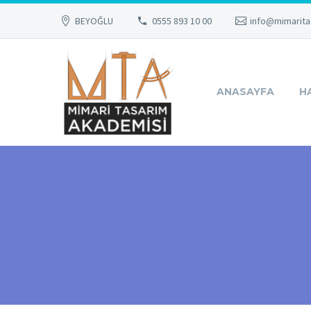
BEYOĞLU
0555 893 10 00
info@mimarita
ANASAYFA
H